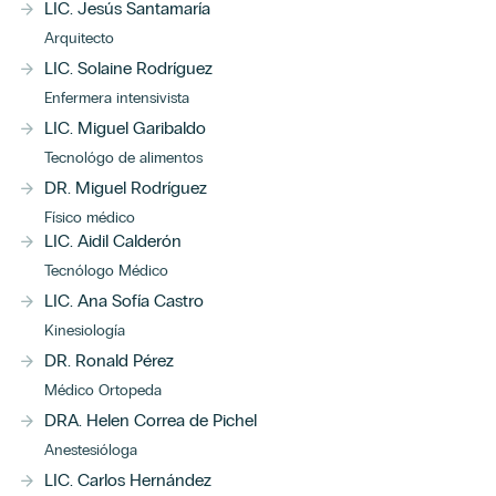
LIC. Jesús Santamaría
Sábados de 8:00 a.m. a 12:00 p.m.
Arquitecto
LIC. Solaine Rodríguez
Nombre
*
Enfermera intensivista
LIC. Miguel Garibaldo
Tecnológo de alimentos
Apellidos
*
DR. Miguel Rodríguez
Físico médico
LIC. Aidil Calderón
Tecnólogo Médico
Correo electrónico
*
LIC. Ana Sofía Castro
Kinesiología
DR. Ronald Pérez
Teléfono
*
Médico Ortopeda
DRA. Helen Correa de Pichel
¿Qué tipo de servicio necesitas agendar?
*
Anestesióloga
LIC. Carlos Hernández