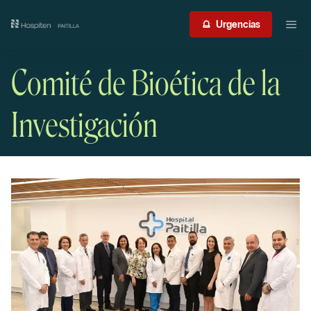
Nuestro centro
Urgencias
Guía del paciente
Comité de Bioética de la
Atención médica
Investigación
Servicios
International Patient
Contacto
Acceso profesionales
Portal de resultados
Urgencias