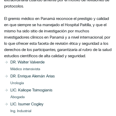
protocolos.
El gremio médico en Panamá reconoce el prestigio y calidad
en que siempre se ha manejado el Hospital Paitilla, y que el
mismo ha sido sitio de investigación por muchos
investigadores clínicos en Panamá y a nivel internacional; por
lo que ofrecer esta faceta de revisión ética y seguridad a los
derechos de los participantes, garantizaría al rubro de la salud
estudios científicos de alta calidad y seguridad.
DR. Walter Valverde
Médico intensivista
Cerrar
DR. Enrique Alemán Arias
Solicita tu cita a través del
Urología
formulario
LIC. Kaliope Tsimogianis
Abogada
Horario de atención:
LIC. Isumer Cogley
Ing. Industrial
Lunes a Viernes de 7:00 a.m. a 6:00 p.m.