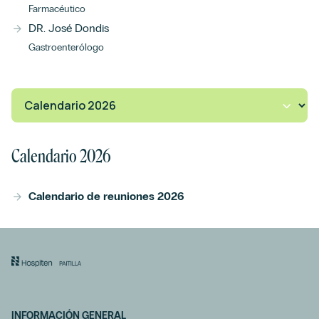
Farmacéutico
DR. José Dondis
Tengo seguro médico
*
Gastroenterólogo
Sí
No
¿Tienes una preautorización de tu aseguradora?
*
Sí
No
Calendario 2026
Disponibilidad horaria
Calendario de reuniones 2026
INFORMACIÓN GENERAL