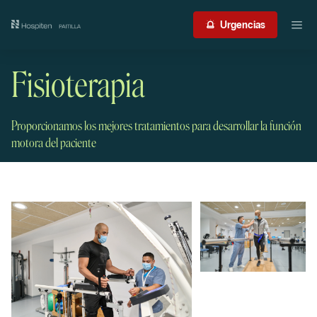
Nuestro centro
Urgencias
Guía del paciente
Fisioterapia
Atención médica
Proporcionamos los mejores tratamientos para desarrollar la función
Servicios
motora del paciente
International Patient
Contacto
Acceso profesionales
Portal de resultados
Urgencias