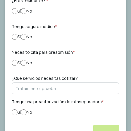
¿Eres residente?
*
Lunes a Viernes de 7:00 a.m. a 6:00 p.m.
Sí
No
Sábados de 8:00 a.m. a 12:00 p.m.
Tengo seguro médico
*
Sí
No
Nombre
*
Necesito cita para preadmisión
*
Sí
No
Apellidos
*
¿Qué servicios necesitas cotizar?
Correo electrónico
*
Tengo una preautorización de mi aseguradora
*
Teléfono
*
Sí
No