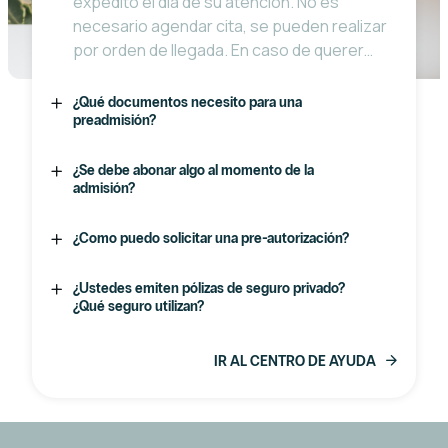
expedito el día de su atención. No es
necesario agendar cita, se pueden realizar
por orden de llegada. En caso de querer
agendar cita puede completar el formulario
desde el botón Solicitar cita disponible por
¿Qué documentos necesito para una
toda la web.
preadmisión?
¿Se debe abonar algo al momento de la
admisión?
¿Como puedo solicitar una pre-autorización?
¿Ustedes emiten pólizas de seguro privado?
¿Qué seguro utilizan?
IR AL CENTRO DE AYUDA