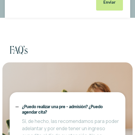
¿Qué tipo de servicio necesitas agendar?
*
Tengo seguro médico
*
Sí
No
FAQ’s
¿Tienes una preautorización de tu aseguradora?
*
Sí
No
Disponibilidad horaria
¿Puedo realizar una pre - admisión? ¿Puedo
agendar cita?
Sí, de hecho, las recomendamos para poder
adelantar y por ende tener un ingreso