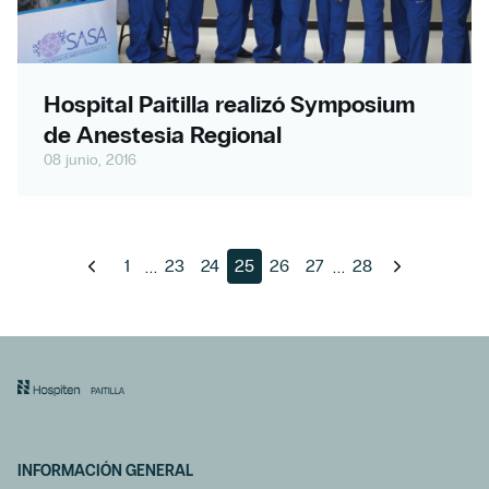
Hospital Paitilla realizó Symposium
de Anestesia Regional
08 junio, 2016
...
...
1
23
24
25
26
27
28
INFORMACIÓN GENERAL