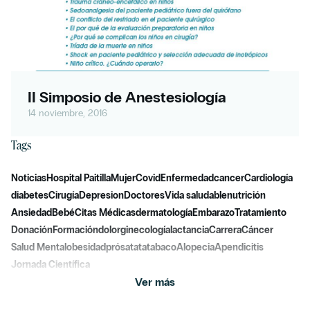
II Simposio de Anestesiología
14 noviembre, 2016
Tags
Noticias
Hospital Paitilla
Mujer
Covid
Enfermedad
cancer
Cardiología
diabetes
Cirugía
Depresion
Doctores
Vida saludable
nutrición
Ansiedad
Bebé
Citas Médicas
dermatología
Embarazo
Tratamiento
Donación
Formación
dolor
ginecología
lactancia
Carrera
Cáncer
Salud Mental
obesidad
prósatata
tabaco
Alopecia
Apendicitis
Jornada Científica
Ver más