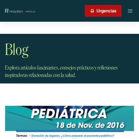
Nuestro centro
Urgencias
Guía del paciente
Blog
Atención médica
Servicios
Explora artículos fascinantes, consejos prácticos y reflexiones
inspiradoras relacionadas con la salud.
International Patient
Contacto
Acceso profesionales
Portal de resultados
Urgencias