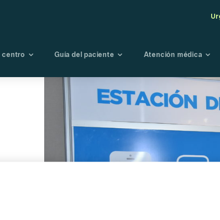
Ur
 centro
Guía del paciente
Atención médica
tro centro
Seguros
Maternidad
Endoscopi
té de Bioética
Admisión
Oncología
Radiología
Fisioterapia y
Laboratori
rehabilitación
Banco de s
Urgencias
Portal de r
Planes preventivo
Directorio médico