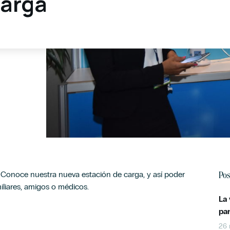
carga
Pos
a? Conoce nuestra nueva estación de carga, y así poder
iares, amigos o médicos.
La
pa
26 