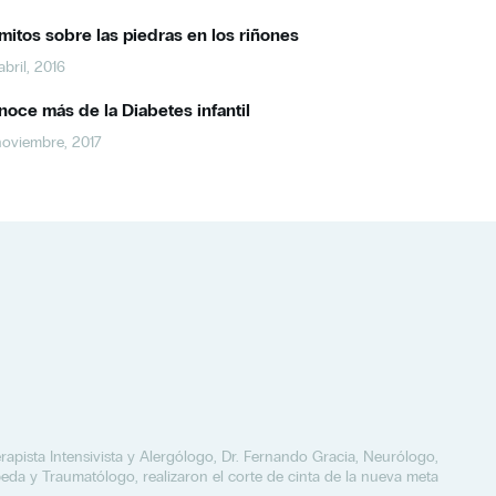
mitos sobre las piedras en los riñones
abril, 2016
oce más de la Diabetes infantil
noviembre, 2017
apista Intensivista y Alergólogo, Dr. Fernando Gracia, Neurólogo,
peda y Traumatólogo, realizaron el corte de cinta de la nueva meta