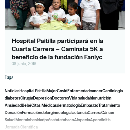
Hospital Paitilla participará en la
Cuarta Carrera – Caminata 5K a
beneficio de la fundación Fanlyc
08 junio, 2016
Tags
Noticias
Hospital Paitilla
Mujer
Covid
Enfermedad
cancer
Cardiología
diabetes
Cirugía
Depresion
Doctores
Vida saludable
nutrición
Ansiedad
Bebé
Citas Médicas
dermatología
Embarazo
Tratamiento
Donación
Formación
dolor
ginecología
lactancia
Carrera
Cáncer
Salud Mental
obesidad
prósatata
tabaco
Alopecia
Apendicitis
Jornada Científica