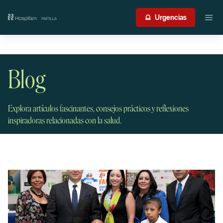
Nuestro centro
Urgencias
Guía del paciente
Blog
Atención médica
Servicios
Explora artículos fascinantes, consejos prácticos y reflexiones
inspiradoras relacionadas con la salud.
International Patient
Contacto
Acceso profesionales
Portal de resultados
Urgencias