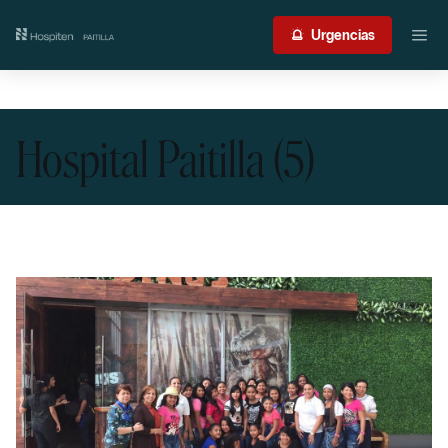
Nuestro centro
Urgencias
Guía del paciente
Hospital Paitilla (5)
Atención médica
Servicios
International Patient
Contacto
Acceso profesionales
Portal de resultados
Urgencias