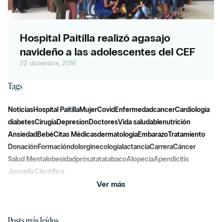
Hospital Paitilla realizó agasajo
navideño a las adolescentes del CEF
22 diciembre, 2016
Tags
Noticias
Hospital Paitilla
Mujer
Covid
Enfermedad
cancer
Cardiología
diabetes
Cirugía
Depresion
Doctores
Vida saludable
nutrición
Ansiedad
Bebé
Citas Médicas
dermatología
Embarazo
Tratamiento
Donación
Formación
dolor
ginecología
lactancia
Carrera
Cáncer
Salud Mental
obesidad
prósatata
tabaco
Alopecia
Apendicitis
Jornada Científica
Ver más
Posts más leídos