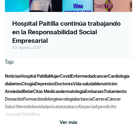
Hospital Paitilla continúa trabajando
en la Responsabilidad Social
Empresarial
23 agosto, 2017
Tags
Noticias
Hospital Paitilla
Mujer
Covid
Enfermedad
cancer
Cardiología
diabetes
Cirugía
Depresion
Doctores
Vida saludable
nutrición
Ansiedad
Bebé
Citas Médicas
dermatología
Embarazo
Tratamiento
Donación
Formación
dolor
ginecología
lactancia
Carrera
Cáncer
Salud Mental
obesidad
prósatata
tabaco
Alopecia
Apendicitis
Jornada Científica
Ver más