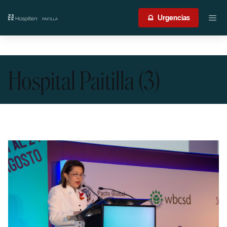
Nuestro centro
Urgencias
Guía del paciente
Hospital Paitilla (3)
Atención médica
Servicios
International Patient
Contacto
Acceso profesionales
Portal de resultados
Urgencias