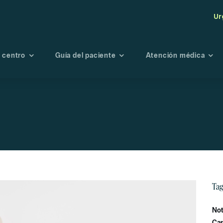
Ur
 centro
Guía del paciente
Atención médica
tro centro
Seguros
Maternidad
Endoscopi
té de Bioética
Admisión
Oncología
Radiología
Fisioterapia y
Laboratori
rehabilitación
Banco de s
Urgencias
Portal de r
Planes preventivo
Tag
Directorio médico
Not
Car