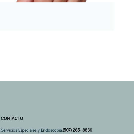
CONTACTO
Servicios Especiales y Endoscopia:
(507) 265- 8830