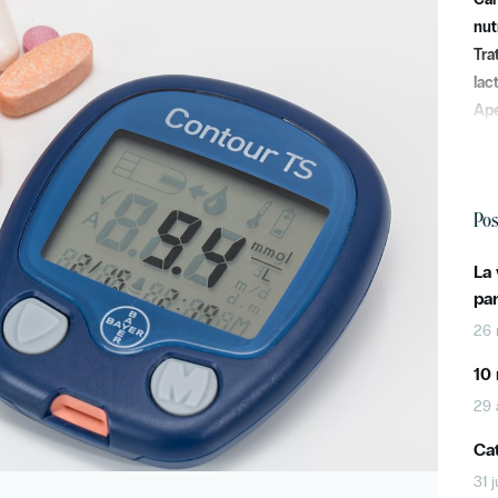
nut
Tra
lac
Ape
Pos
La
pa
26 
10 
29 
Cat
31 