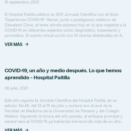
15 septiembre, 2021
El Hospital Paitilla celebró su XLVI Jornada Científica con el título
“Experiencia COVID-19”. Revisó, junto a prestigiosos médicos de
Cleveland Clinic, el tema: dónde estamos hoy en lo que respecta a la
COVID-19 en diferentes aspectos como diagnóstico, tratamiento y
pronóstico. El evento virtual contó con 10 charlas distribuidas en 4
días, en las...
VER MÁS
COVID-19, un año y medio después. Lo que hemos
aprendido - Hospital Paitilla
06 julio, 2021
Este año regresa la Jornada Científica del Hospital Paitilla, en su
edición No.46, del 13 al 16 de julio y contará con el aval de la
Facultad de Medicina de la Universidad de Panamá y del Colegio
Médico. Siguiendo la tónica del año pasado, el enfoque principal y
central será el COVID-19 ya habiendo transcurrido más de un año
desde los primeros...
VER MÁS