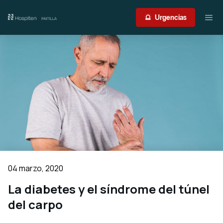
Nuestro centro
Urgencias
Guía del paciente
Atención médica
Servicios
International Patient
Contacto
04 marzo, 2020
Acceso profesionales
La diabetes y el síndrome del túnel
del carpo
Portal de resultados
Urgencias