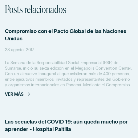
Posts relacionados
Compromiso con el Pacto Global de las Naciones
Unidas
23 agosto, 2017
La Semana de la Responsabilidad Social Empresarial (RSE) de
Sumarse, inició su sexta edición en el Megapolis Convention Center.
Con un almuerzo inaugural al que asistieron más de 400 personas,
entre ejecutivos miembros, invitados y representantes del Gobierno
y organismos internacionales en Panamá. Mediante el Compromiso
con el Pacto Global de las...
VER MÁS
Las secuelas del COVID-19: aún queda mucho por
aprender - Hospital Paitilla