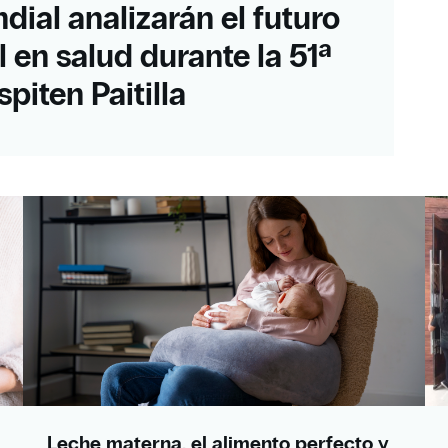
dial analizarán el futuro
al en salud durante la 51ª
piten Paitilla
Leche materna, el alimento perfecto y