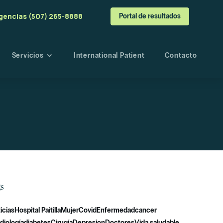
gencias (507) 265-8888
Portal de resultados
Servicios
International Patient
Contacto
a
o
angre
esultados
s
s
icias
Hospital Paitilla
Mujer
Covid
Enfermedad
cancer
diología
diabetes
Cirugía
Depresion
Doctores
Vida saludable