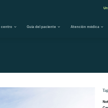
Ur
 centro
Guía del paciente
Atención médica
tro centro
Seguros
Maternidad
Endoscopi
té de Bioética
Admisión
Oncología
Radiología
Fisioterapia y
Laboratori
rehabilitación
Banco de s
Urgencias
Portal de r
Planes preventivo
Tag
Directorio médico
Not
Car