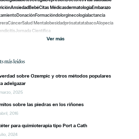
rición
Ansiedad
Bebé
Citas Médicas
dermatología
Embarazo
tamiento
Donación
Formación
dolor
ginecología
lactancia
rera
Cáncer
Salud Mental
obesidad
prósatata
tabaco
Alopecia
ndicitis
Jornada Científica
Ver más
ts más leídos
 verdad sobre Ozempic y otros métodos populares
ra adelgazar
marzo, 2025
mitos sobre las piedras en los riñones
abril, 2016
éter para quimioterapia tipo Port a Cath
julio, 2024