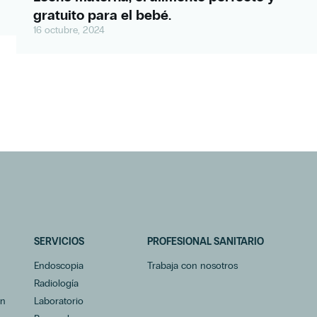
gratuito para el bebé.
16 octubre, 2024
SERVICIOS
PROFESIONAL SANITARIO
Endoscopia
Trabaja con nosotros
Radiología
ón
Laboratorio