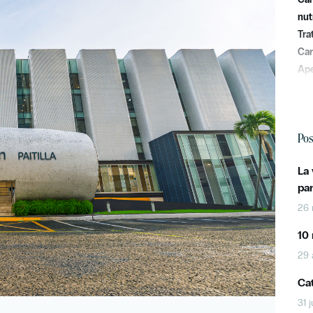
nut
Tra
Car
Ape
Pos
La
pa
26 
10 
29 
Cat
31 