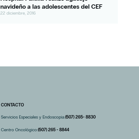
navideño a las adolescentes del CEF
22 diciembre, 2016
CONTACTO
Servicios Especiales y Endoscopia:
(507) 265- 8830
Centro Oncológico:
(507) 265 - 8844