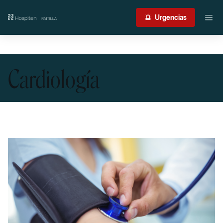
Nuestro centro
Urgencias
Guía del paciente
Cardiología
Atención médica
Servicios
International Patient
Contacto
Acceso profesionales
Portal de resultados
Urgencias