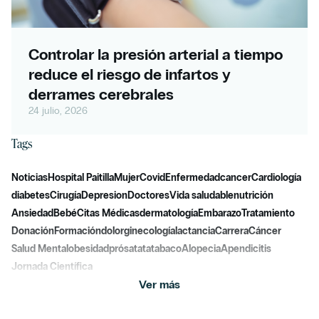
Controlar la presión arterial a tiempo
reduce el riesgo de infartos y
derrames cerebrales
24 julio, 2026
Tags
Noticias
Hospital Paitilla
Mujer
Covid
Enfermedad
cancer
Cardiología
diabetes
Cirugía
Depresion
Doctores
Vida saludable
nutrición
Ansiedad
Bebé
Citas Médicas
dermatología
Embarazo
Tratamiento
Donación
Formación
dolor
ginecología
lactancia
Carrera
Cáncer
Salud Mental
obesidad
prósatata
tabaco
Alopecia
Apendicitis
Jornada Científica
Ver más