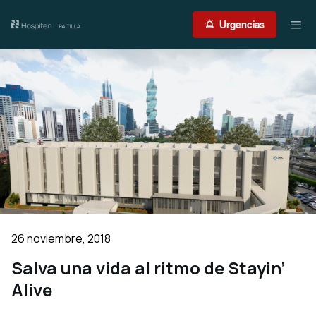
Nuestro centro
Urgencias
Guía del paciente
Atención médica
Servicios
International Patient
Contacto
26 noviembre, 2018
Acceso profesionales
Salva una vida al ritmo de Stayin’
Alive
Portal de resultados
Urgencias