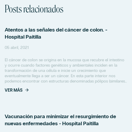
Posts relacionados
Atentos a las señales del cáncer de colon. -
Hospital Paitilla
05 abril, 2021
El cáncer de colon se origina en la mucosa que recubre el intestino
y ocurre cuando factores genéticos y ambientales inciden en la
transformación de una célula e inicie un crecimiento que
eventualmente llega a ser un cáncer. En esta parte interior nos
podemos encontrar con estructuras denominadas pólipos (similares
a una verruga, aunque a veces...
VER MÁS
Vacunación para minimizar el resurgimiento de
nuevas enfermedades - Hospital Paitilla