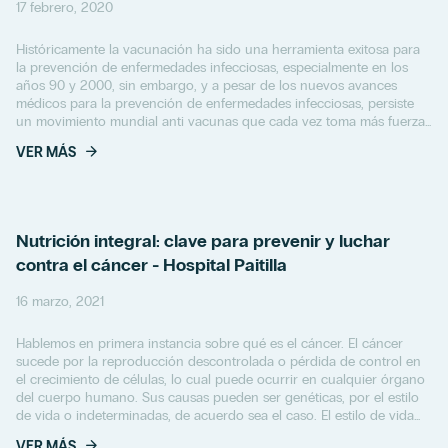
17 febrero, 2020
Históricamente la vacunación ha sido una herramienta exitosa para
la prevención de enfermedades infecciosas, especialmente en los
años 90 y 2000, sin embargo, y a pesar de los nuevos avances
médicos para la prevención de enfermedades infecciosas, persiste
un movimiento mundial anti vacunas que cada vez toma más fuerza.
Lo que genera preocupación...
VER MÁS
Nutrición integral: clave para prevenir y luchar
contra el cáncer - Hospital Paitilla
16 marzo, 2021
Hablemos en primera instancia sobre qué es el cáncer. El cáncer
sucede por la reproducción descontrolada o pérdida de control en
el crecimiento de células, lo cual puede ocurrir en cualquier órgano
del cuerpo humano. Sus causas pueden ser genéticas, por el estilo
de vida o indeterminadas, de acuerdo sea el caso. El estilo de vida
representa un...
VER MÁS