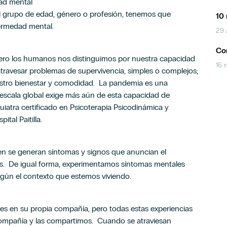
ad mental
el grupo de edad, género o profesión, tenemos que
10 
nfermedad mental.
29 
Con
pero los humanos nos distinguimos por nuestra capacidad
16 
travesar problemas de supervivencia, simples o complejos;
stro bienestar y comodidad. La pandemia es una
 escala global exige más aún de esta capacidad de
iatra certificado en Psicoterapia Psicodinámica y
ital Paitilla.
n se generan síntomas y signos que anuncian el
más. De igual forma, experimentamos síntomas mentales
según el contexto que estemos viviendo.
s en su propia compañía, pero todas estas experiencias
compañía y las compartimos. Cuando se atraviesan