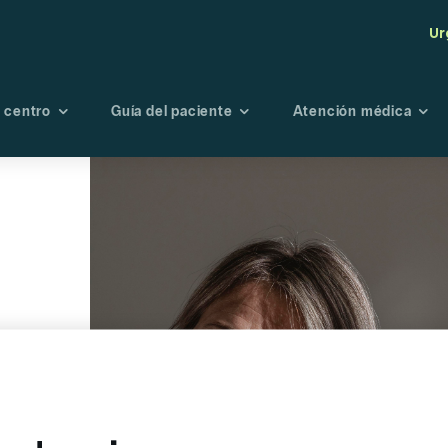
Ur
 centro
Guía del paciente
Atención médica
tro centro
Seguros
Maternidad
Endoscopi
té de Bioética
Admisión
Oncología
Radiología
Fisioterapia y
Laboratori
rehabilitación
Banco de s
Urgencias
Portal de r
Planes preventivo
Directorio médico