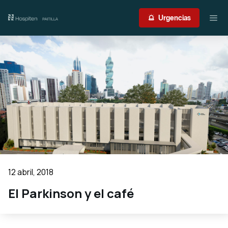
Nuestro centro
Urgencias
Guía del paciente
Atención médica
Servicios
International Patient
Contacto
12 abril, 2018
Acceso profesionales
El Parkinson y el café
Portal de resultados
Urgencias