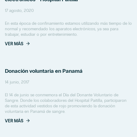
17 agosto, 2020
En esta época de confinamiento estamos utilizando más tiempo de lo
normal y recomendado los aparatos electrónicos, ya sea para
trabajar, estudiar o por entretenimiento.
VER MÁS
Donación voluntaria en Panamá
14 junio, 2017
El 14 de junio se conmemora el Día del Donante Voluntario de
Sangre. Donde los colaboradores del Hospital Paitilla, participaron
de esta actividad vestidos de rojo promoviendo la donación
voluntaria en Panamá de sangre.
VER MÁS