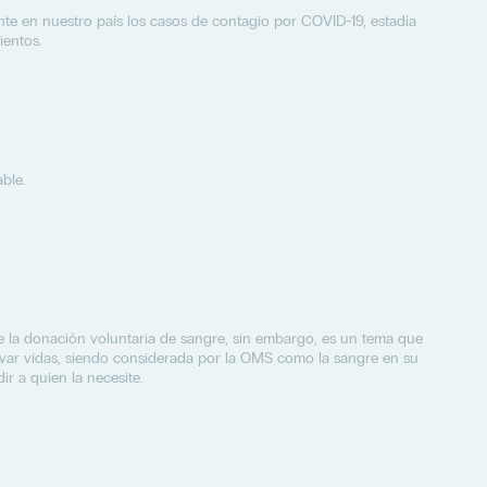
e en nuestro país los casos de contagio por COVID-19, estadía
ientos.
able.
de la donación voluntaria de sangre, sin embargo, es un tema que
lvar vidas, siendo considerada por la OMS como la sangre en su
r a quien la necesite.