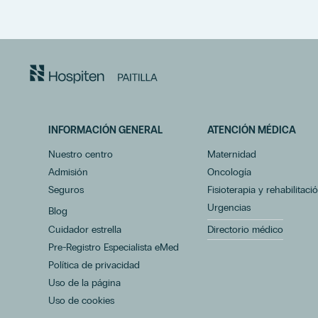
INFORMACIÓN GENERAL
ATENCIÓN MÉDICA
Nuestro centro
Maternidad
Admisión
Oncología
Seguros
Fisioterapia y rehabilitaci
Urgencias
Blog
Cuidador estrella
Directorio médico
Pre-Registro Especialista eMed
Política de privacidad
Uso de la página
Uso de cookies