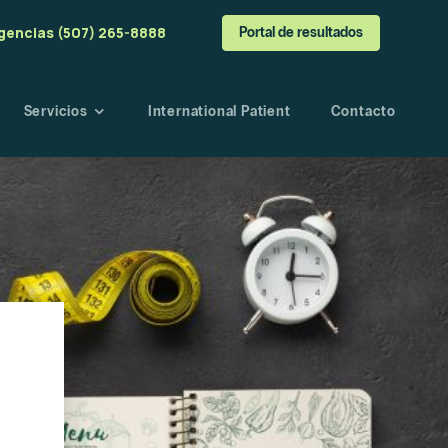
gencias (507) 265-8888
Portal de resultados
Servicios
International Patient
Contacto
a
o
angre
esultados
s