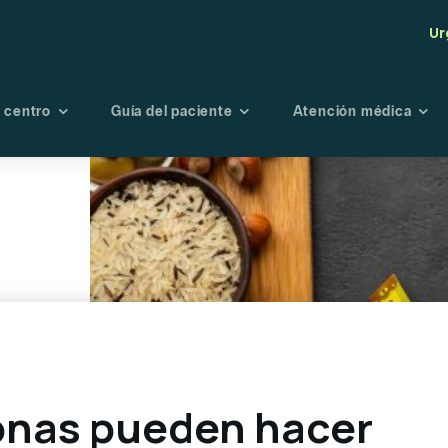
Ur
 centro
Guía del paciente
Atención médica
tro centro
Seguros
Maternidad
Endoscopi
té de Bioética
Admisión
Oncología
Radiología
Fisioterapia y
Laboratori
rehabilitación
Banco de s
Urgencias
Portal de r
Planes preventivo
Directorio médico
sonas pueden hacer