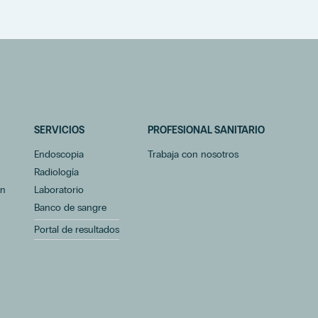
SERVICIOS
PROFESIONAL SANITARIO
Endoscopia
Trabaja con nosotros
Radiología
ón
Laboratorio
Banco de sangre
Portal de resultados