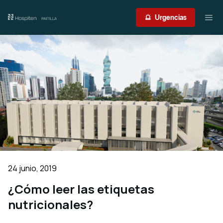
Nuestro centro
Urgencias
Guía del paciente
Atención médica
Servicios
International Patient
Contacto
24 junio, 2019
Acceso profesionales
¿Cómo leer las etiquetas
nutricionales?
Portal de resultados
Urgencias