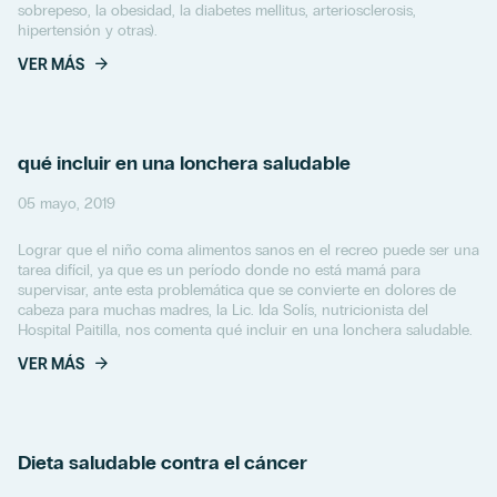
sobrepeso, la obesidad, la diabetes mellitus, arteriosclerosis,
hipertensión y otras).
VER MÁS
qué incluir en una lonchera saludable
05 mayo, 2019
Lograr que el niño coma alimentos sanos en el recreo puede ser una
tarea difícil, ya que es un período donde no está mamá para
supervisar, ante esta problemática que se convierte en dolores de
cabeza para muchas madres, la Lic. Ida Solís, nutricionista del
Hospital Paitilla, nos comenta qué incluir en una lonchera saludable.
VER MÁS
Dieta saludable contra el cáncer