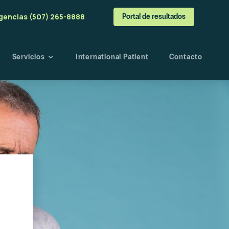
gencias (507) 265-8888
Portal de resultados
Servicios
International Patient
Contacto
a
o
angre
esultados
s