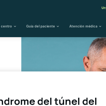
Ur
 centro
Guía del paciente
Atención médica
tro centro
Seguros
Maternidad
Endoscopi
té de Bioética
Admisión
Oncología
Radiología
Fisioterapia y
Laboratori
rehabilitación
Banco de s
Urgencias
Portal de r
Planes preventivo
Directorio médico
índrome del túnel del