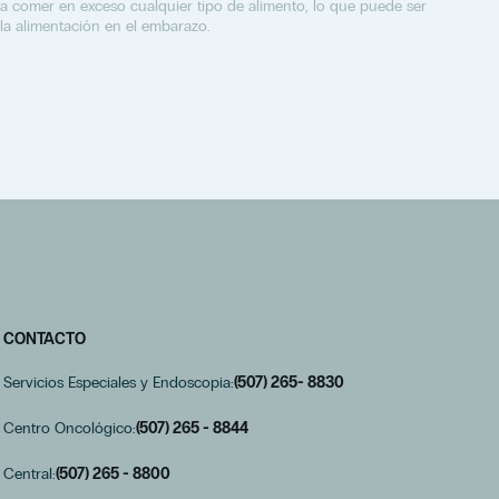
ara comer en exceso cualquier tipo de alimento, lo que puede ser
la alimentación en el embarazo.
CONTACTO
Servicios Especiales y Endoscopia:
(507) 265- 8830
Centro Oncológico:
(507) 265 - 8844
Central:
(507) 265 - 8800