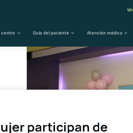
Ur
 centro
Guía del paciente
Atención médica
tro centro
Seguros
Maternidad
Endoscopi
té de Bioética
Admisión
Oncología
Radiología
Fisioterapia y
Laboratori
rehabilitación
Banco de s
Urgencias
Portal de r
Planes preventivo
Directorio médico
jer participan de