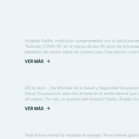
Hospital Paitilla, institución comprometida con la salud panam
“Avances COVID-19”, en el marco de sus 45 años de aniversari
beneficio del sector salud de nuestro país. Esta edición cuent
VER MÁS
28 de abril – Día Mundial de la Salud y Seguridad Ocupaciona
Salud Ocupacional; este año el tema es el estrés laboral q
afrontarlo. Por ello, la doctora del Hospital Paitilla, Ángela G
VER MÁS
Toda futura mamá ha recibido el consejo “Ahora tienes que 