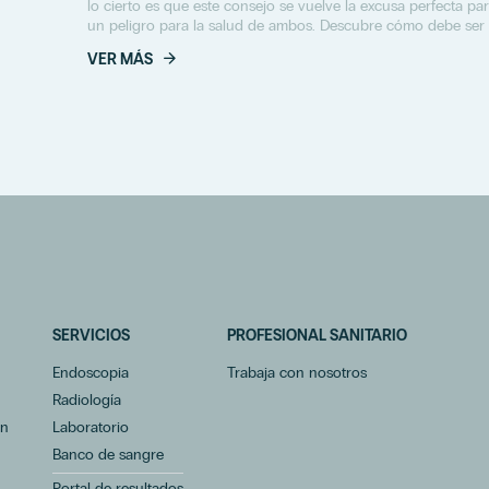
lo cierto es que este consejo se vuelve la excusa perfecta p
un peligro para la salud de ambos. Descubre cómo debe ser 
VER MÁS
SERVICIOS
PROFESIONAL SANITARIO
Endoscopia
Trabaja con nosotros
Radiología
ón
Laboratorio
Banco de sangre
Portal de resultados