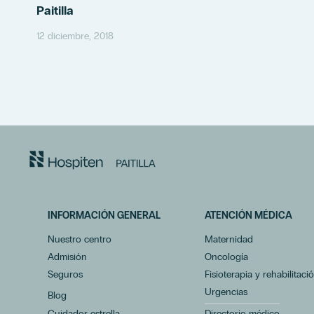
Paitilla
12 diciembre, 2018
INFORMACIÓN GENERAL
ATENCIÓN MÉDICA
Nuestro centro
Maternidad
Admisión
Oncología
Seguros
Fisioterapia y rehabilitaci
Urgencias
Blog
Cuidador estrella
Directorio médico