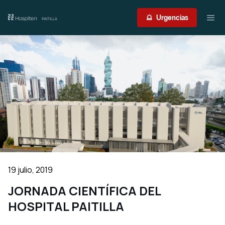
Nuestro centro
Urgencias
Guía del paciente
Atención médica
Servicios
International Patient
Contacto
19 julio, 2019
Acceso profesionales
JORNADA CIENTÍFICA DEL
HOSPITAL PAITILLA
Portal de resultados
Urgencias