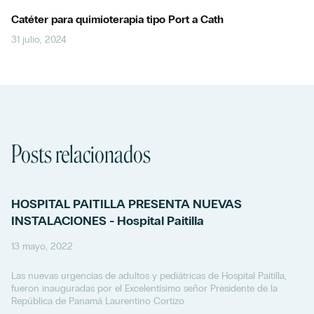
Catéter para quimioterapia tipo Port a Cath
31 julio, 2024
Posts relacionados
HOSPITAL PAITILLA PRESENTA NUEVAS
INSTALACIONES - Hospital Paitilla
13 mayo, 2022
Las nuevas urgencias de adultos y pediátricas de Hospital Paitilla,
fueron inauguradas por el Excelentísimo señor Presidente de la
República de Panamá Laurentino Cortizo