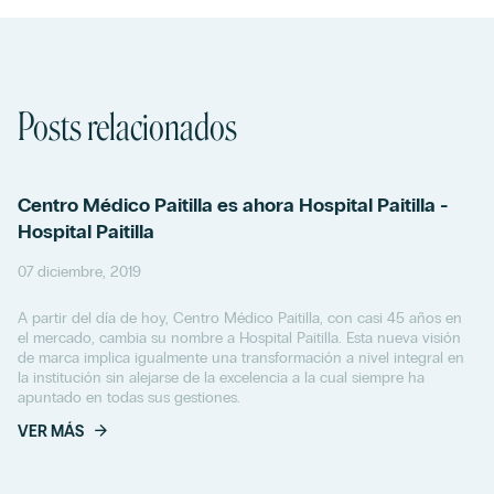
Posts relacionados
Centro Médico Paitilla es ahora Hospital Paitilla -
Hospital Paitilla
07 diciembre, 2019
A partir del día de hoy, Centro Médico Paitilla, con casi 45 años en
el mercado, cambia su nombre a Hospital Paitilla. Esta nueva visión
de marca implica igualmente una transformación a nivel integral en
la institución sin alejarse de la excelencia a la cual siempre ha
apuntado en todas sus gestiones.
VER MÁS