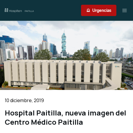
Nuestro centro
Urgencias
Guía del paciente
Atención médica
Servicios
International Patient
Contacto
10 diciembre, 2019
Acceso profesionales
Hospital Paitilla, nueva imagen del
Centro Médico Paitilla
Portal de resultados
Urgencias