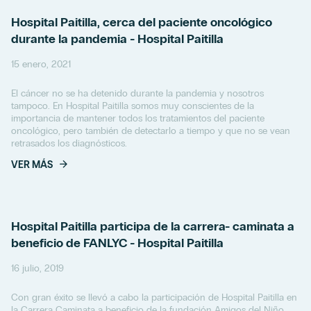
Hospital Paitilla, cerca del paciente oncológico
durante la pandemia - Hospital Paitilla
15 enero, 2021
El cáncer no se ha detenido durante la pandemia y nosotros
tampoco. En Hospital Paitilla somos muy conscientes de la
importancia de mantener todos los tratamientos del paciente
oncológico, pero también de detectarlo a tiempo y que no se vean
retrasados los diagnósticos.
VER MÁS
Hospital Paitilla participa de la carrera- caminata a
beneficio de FANLYC - Hospital Paitilla
16 julio, 2019
Con gran éxito se llevó a cabo la participación de Hospital Paitilla en
la Carrera Caminata a beneficio de la fundación Amigos del Niño