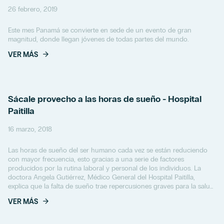
26 febrero, 2019
Este mes Panamá se convierte en sede de un evento de gran
magnitud, donde llegan jóvenes de todas partes del mundo.
VER MÁS
Sácale provecho a las horas de sueño - Hospital
Paitilla
16 marzo, 2018
Las horas de sueño del ser humano cada vez se están reduciendo
con mayor frecuencia, esto gracias a una serie de factores
producidos por la rutina laboral y personal de los individuos. La
doctora Angela Gutiérrez, Médico General del Hospital Paitilla,
explica que la falta de sueño trae repercusiones graves para la salud
del ser humano.
VER MÁS