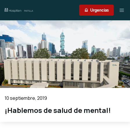
Nuestro centro
Urgencias
Guía del paciente
Atención médica
Servicios
International Patient
Contacto
10 septiembre, 2019
Acceso profesionales
¡Hablemos de salud de mental!
Portal de resultados
Urgencias