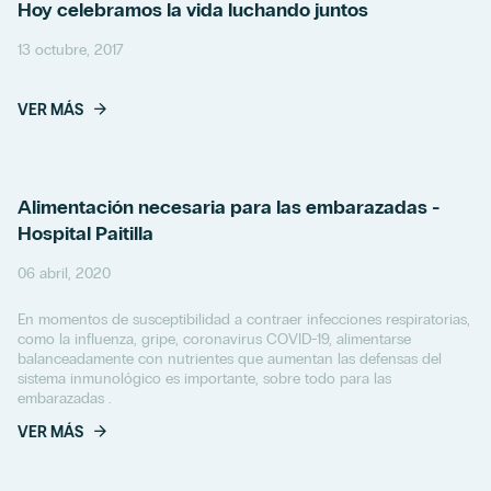
Hoy celebramos la vida luchando juntos
13 octubre, 2017
VER MÁS
Alimentación necesaria para las embarazadas -
Hospital Paitilla
06 abril, 2020
En momentos de susceptibilidad a contraer infecciones respiratorias,
como la influenza, gripe, coronavirus COVID-19, alimentarse
balanceadamente con nutrientes que aumentan las defensas del
sistema inmunológico es importante, sobre todo para las
embarazadas .
VER MÁS