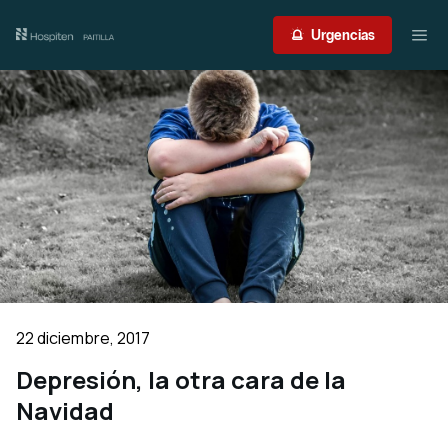
Nuestro centro
Urgencias
Guía del paciente
Atención médica
Servicios
International Patient
Contacto
22 diciembre, 2017
Acceso profesionales
Depresión, la otra cara de la
Navidad
Portal de resultados
Urgencias