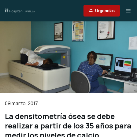
Nuestro centro
Urgencias
Guía del paciente
Atención médica
Servicios
International Patient
Contacto
09 marzo, 2017
Acceso profesionales
La densitometría ósea se debe
realizar a partir de los 35 años para
Portal de resultados
Urgencias
medir los niveles de calcio