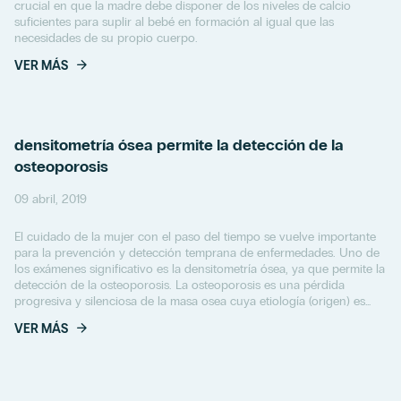
crucial en que la madre debe disponer de los niveles de calcio
suficientes para suplir al bebé en formación al igual que las
necesidades de su propio cuerpo.
VER MÁS
densitometría ósea permite la detección de la
osteoporosis
09 abril, 2019
El cuidado de la mujer con el paso del tiempo se vuelve importante
para la prevención y detección temprana de enfermedades. Uno de
los exámenes significativo es la densitometría ósea, ya que permite la
detección de la osteoporosis. La osteoporosis es una pérdida
progresiva y silenciosa de la masa osea cuya etiología (origen) es
multifactorial....
VER MÁS