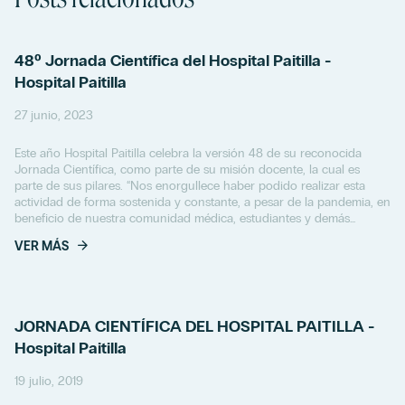
48º Jornada Científica del Hospital Paitilla -
Hospital Paitilla
27 junio, 2023
Este año Hospital Paitilla celebra la versión 48 de su reconocida
Jornada Científica, como parte de su misión docente, la cual es
parte de sus pilares. “Nos enorgullece haber podido realizar esta
actividad de forma sostenida y constante, a pesar de la pandemia, en
beneficio de nuestra comunidad médica, estudiantes y demás
profesiones del universo...
VER MÁS
JORNADA CIENTÍFICA DEL HOSPITAL PAITILLA -
Hospital Paitilla
19 julio, 2019