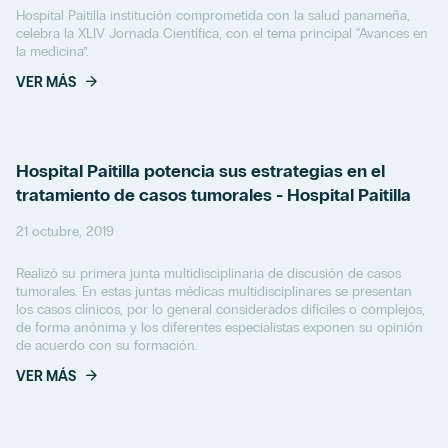
Hospital Paitilla institución comprometida con la salud panameña,
celebra la XLIV Jornada Científica, con el tema principal “Avances en
la medicina”.
VER MÁS
Hospital Paitilla potencia sus estrategias en el
tratamiento de casos tumorales - Hospital Paitilla
21 octubre, 2019
Realizó su primera junta multidisciplinaria de discusión de casos
tumorales. En estas juntas médicas multidisciplinares se presentan
los casos clínicos, por lo general considerados difíciles o complejos,
de forma anónima y los diferentes especialistas exponen su opinión
de acuerdo con su formación.
VER MÁS