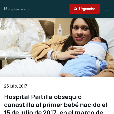
Nuestro centro
Urgencias
Guía del paciente
Atención médica
Servicios
International Patient
Contacto
25 julio, 2017
Acceso profesionales
Hospital Paitilla obsequió
canastilla al primer bebé nacido el
Portal de resultados
Urgencias
15 de julio de 2017, en el marco de