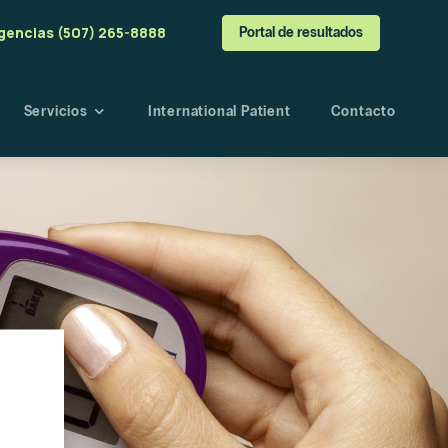
gencias (507) 265-8888
Portal de resultados
Servicios
International Patient
Contacto
a
o
angre
esultados
s