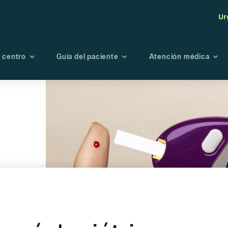
Ur
 centro
Guía del paciente
Atención médica
tro centro
Seguros
Maternidad
Endoscopi
té de Bioética
Admisión
Oncología
Radiología
Fisioterapia y
Laboratori
rehabilitación
Banco de s
Urgencias
Portal de r
Planes preventivo
Directorio médico