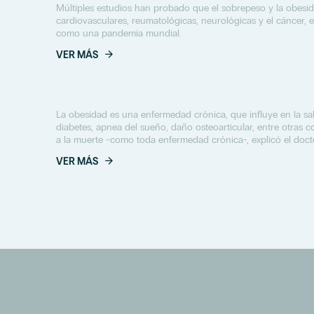
Múltiples estudios han probado que el sobrepeso y la obes
cardiovasculares, reumatológicas, neurológicas y el cáncer,
como una pandemia mundial.
VER MÁS
La obesidad es una enfermedad crónica, que influye en la sal
diabetes, apnea del sueño, daño osteoarticular, entre otras 
a la muerte -como toda enfermedad crónica-, explicó el doctor
VER MÁS