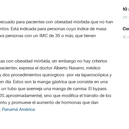
10 
29 
s adecuado para pacientes con obesidad mórbida que no han
ntos.
Está indicada para personas cuyo índice de masa
Con
ara personas con un IMC de 35 o más, que tienen
16 
sonas con obesidad mórbida, sin embargo no hay criterios
paciente», expresa el doctor Alberto Navarro, médico
 dos procedimientos quirúrgicos -por vía laparoscópica y
n día. Estos son
la manga gástrica que consiste en una
o un tubo que asemeja una manga de camisa.
El bypass
% aproximadamente), sino que modifica el tránsito de los
imento y promueve el aumento de hormonas que dan
:
Panamá América