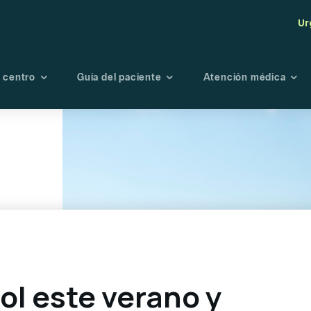
Ur
 centro
Guía del paciente
Atención médica
tro centro
Seguros
Maternidad
Endoscopi
té de Bioética
Admisión
Oncología
Radiología
Fisioterapia y
Laboratori
rehabilitación
Banco de s
Urgencias
Portal de r
Planes preventivo
Directorio médico
ol este verano y