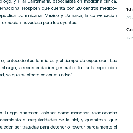
logo, y Pilar Santamaría, especialista en medicina clínica,
a internacional Hospiten que cuenta con 20 centros médico-
10 
epública Dominicana, México y Jamaica, la conversación
29 
nformación novedosa para los oyentes.
Con
16 
iel, antecedentes familiares y el tiempo de exposición. Las
 embargo, la recomendación general es limitar la exposición
ad, ya que su efecto es acumulativo”.
uro. Luego, aparecen lesiones como manchas, relacionadas
amiento e irregularidades de la piel, y queratosis, que
pueden ser tratadas para detener o revertir parcialmente el