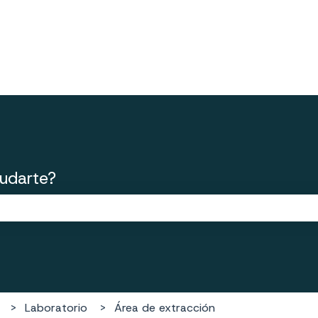
udarte?
po de búsqueda está vacío.
Laboratorio
Área de extracción